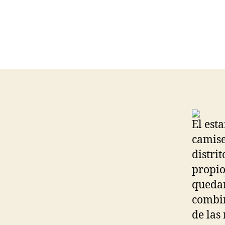
El est
camise
distri
propio
quedar
combin
de las