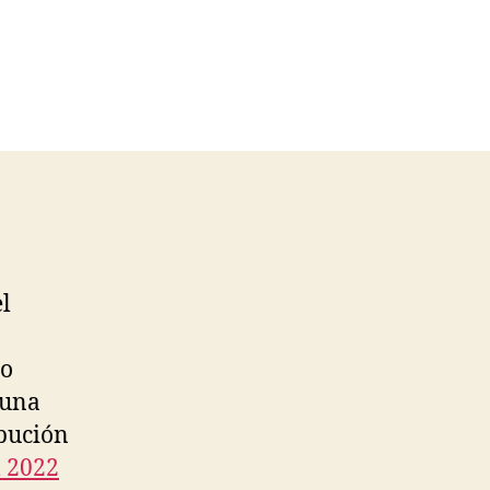
l
mo
 una
ibución
l 2022