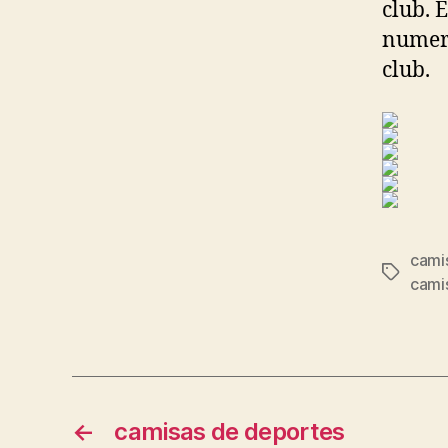
club. 
numero
club.
camis
Etiqueta
camis
←
camisas de deportes