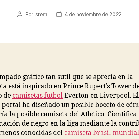
Por
istern
4 de noviembre de 2022
Autor
Fecha
de
de
la
la
entrada
entrada
ampado gráfico tan sutil que se aprecia en la
ta está inspirado en Prince Rupert’s Tower de
to de
camisetas futbol
Everton en Liverpool. El
 portal ha diseñado un posible boceto de có
ía la posible camiseta del Atlético. Cientifica
ación de negro en la liga mediante la contr
 menos conocidas del
camiseta brasil mundia