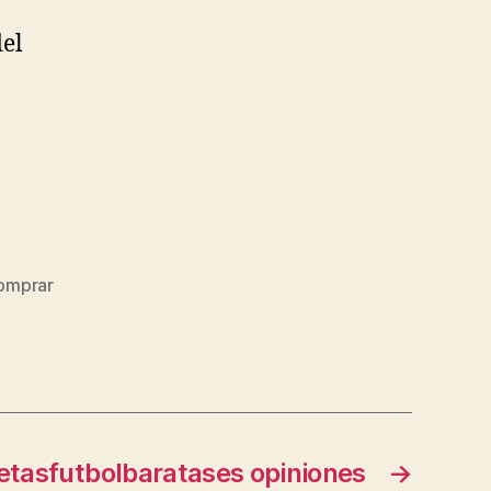
del
omprar
etasfutbolbaratases opiniones
→