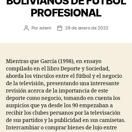
BOLIVIANOS DE FÚTBOL
PROFESIONAL
Por
istern
28 de enero de 2022
Autor
Fecha
de
de
la
la
entrada
entrada
Mientras que García (1998), en ensayo
compilado en el libro Deporte y Sociedad,
aborda los vínculos entre el fútbol y el negocio
de la televisión, presentando una interesante
revisión acerca de la importancia de este
deporte como negocio, tomando en cuenta los
auspicios que ya desde los 90 empezaban a
recibir los clubes peruanos por la televisación
de sus partidos y la publicidad en sus camisetas.
Intercambiar o comprar bienes de lujo entre