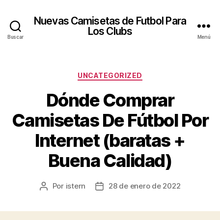
Nuevas Camisetas de Futbol Para
Los Clubs
Buscar
Menú
Categorías
UNCATEGORIZED
Dónde Comprar
Camisetas De Fútbol Por
Internet (baratas +
Buena Calidad)
Por
istern
28 de enero de 2022
Autor
Fecha
de
de
la
la
entrada
entrada